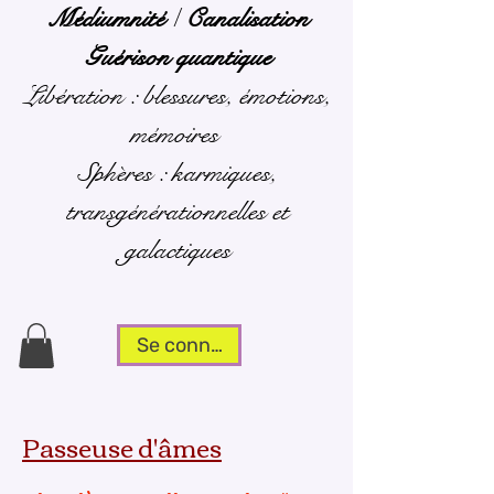
Médiumnité
/
Canalisation
Guérison quantique
Libération : blessures, émotions,
mémoires
Sphères : karmiques,
transgénérationnelles et
galactiques
Se connecter
Passeuse d'âmes