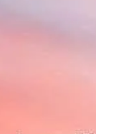
accessible grâce à une approche
thérapeutique pour le bonheur ? Oui,
une méthode qui ne se contente pas de
te faire sourire un instant, mais qui
t’accompagne vers un bien-être durable,
profond, et surtout, authe