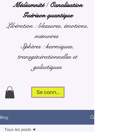
Médiumnité
/
Canalisation
Guérison quantique
Libération : blessures, émotions,
mémoires
Sphères : karmiques,
transgénérationnelles et
galactiques
Se connecter
Blog
Tous les posts