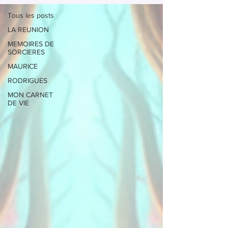
Tous les posts
LA REUNION
MEMOIRES DE
SORCIERES
MAURICE
RODRIGUES
MON CARNET
DE VIE